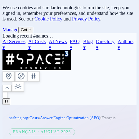
We use cookies and similar technologies to run the site, keep you
signed in, remember your preferences, and understand how the site
is used. See our
Cookie Policy
and
Privacy Policy
.
Manage
Got it
Loading recent #names…
AI Services
AI Costs
AI News
FAQ
Blog
Directory
Authors
▾
▾
▾
▾
▾
▾
▾
U
hashtag.org
›
Costs
›
Answer Engine Optimization (AEO)
›
Français
FRANÇAIS
·
AUGUST 2026