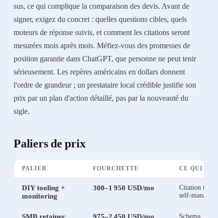
sus, ce qui complique la comparaison des devis. Avant de
signer, exigez du concret : quelles questions cibles, quels
moteurs de réponse suivis, et comment les citations seront
mesurées mois après mois. Méfiez-vous des promesses de
position garantie dans ChatGPT, que personne ne peut tenir
sérieusement. Les repères américains en dollars donnent
l'ordre de grandeur ; un prestataire local crédible justifie son
prix par un plan d'action détaillé, pas par la nouveauté du
sigle.
Paliers de prix
PALIER
FOURCHETTE
CE QUI EST
DIY tooling +
300
–
1 950
USD
/mo
Citation track
self-managed
monitoring
SMB retainer
975
–
2 450
USD
/mo
Schema, direc