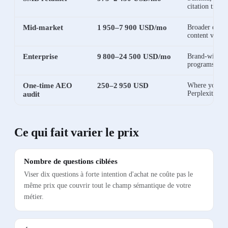
citation track
Mid-market
1 950
–
7 900
USD
/mo
Broader query
content veloci
Enterprise
9 800
–
24 500
USD
/mo
Brand-wide A
programs
One-time AEO
250
–
2 950
USD
Where you st
Perplexity, A
audit
Ce qui fait varier le prix
Nombre de questions ciblées
Viser dix questions à forte intention d'achat ne coûte pas le
même prix que couvrir tout le champ sémantique de votre
métier.